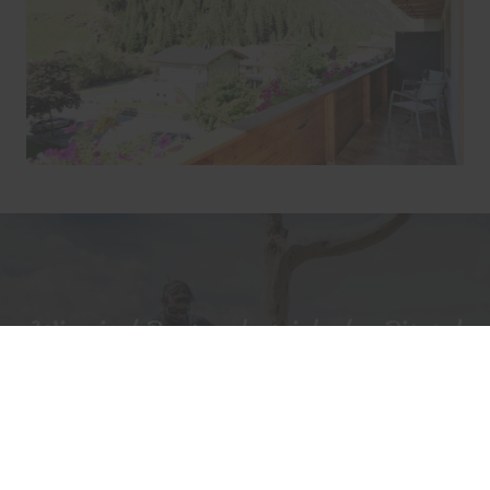
Wir sind Partnerbetrieb der Pitztal
Sommer Card
17 Attraktionen u. a. Bergbahnen im Pitztal und
weitere kostenlose Eintritte und Vergünstigungen.