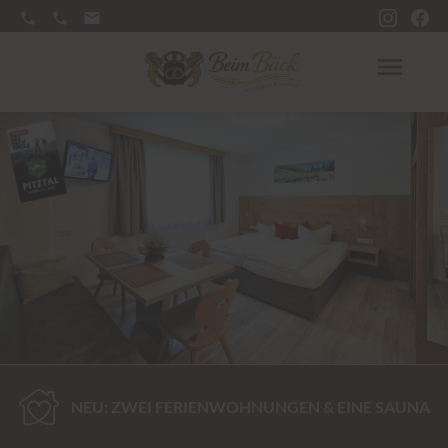
phone
phone
mail
menu
NEU: ZWEI FERIENWOHNUNGEN & EINE SAUNA