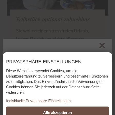
Frühstück optional zubuchbar
Sie wollen einen stressfreien Urlaub,
indem Sie sich um nichts kümmern
×
brauchen? Dann entscheiden Sie sich für
unser Frühstücksangebot, welches jedes
PRIVATSPHÄRE-EINSTELLUNGEN
Urlauberherz höher schlagen lässt und
Aus Bäckerei Schranz wird Beim
Diese Website verwendet Cookies, um die
keine Wünsche offen lässt.
Bäck
Benutzererfahrung zu verbessern und bestimmte Funktionen
zu ermöglichen. Das Einverständnis in die Verwendung der
Liebe Gäste!
Mehr Info
Cookies können Sie jederzeit auf der Datenschutz-Seite
widerrufen.
Wir dürfen ab Mai 2026 die Ferienwohnungen der Bäckerei
Schranz von unserem Papa übernehmen.
Individuelle Privatsphäre-Einstellungen
Der Name, die E-Mailadresse und die Telefonnummer haben
ESSENZIELL
Alle akzeptieren
sich zwar geändert, aber die Gastfreundschaft und das