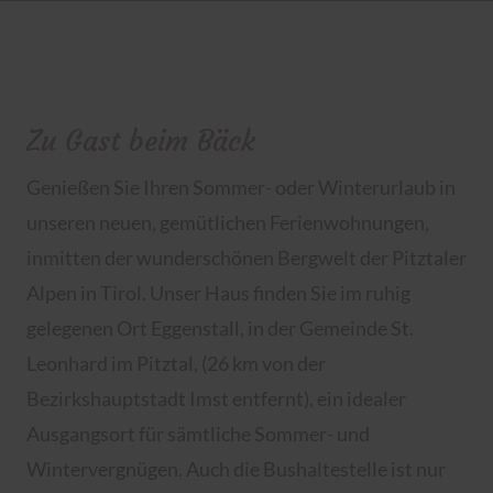
Zu Gast beim Bäck
Genießen Sie Ihren Sommer- oder Winterurlaub in
unseren neuen, gemütlichen Ferienwohnungen,
inmitten der wunderschönen Bergwelt der Pitztaler
Alpen in Tirol. Unser Haus finden Sie im ruhig
gelegenen Ort Eggenstall, in der Gemeinde St.
Leonhard im Pitztal, (26 km von der
Bezirkshauptstadt Imst entfernt), ein idealer
Ausgangsort für sämtliche Sommer- und
Wintervergnügen. Auch die Bushaltestelle ist nur